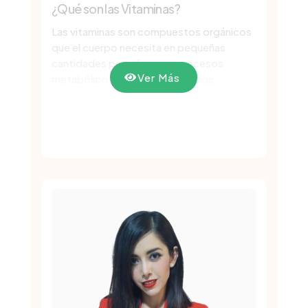
¿Qué son las Vitaminas?
Las vitaminas son compuestos orgánicos
que el cuerpo necesita en pequeñas
cantidades para diversos procesos
Ver Más
metabólicos. Se clasifican en dos
categorías:
Vitaminas Liposolubles:
Se almacenan
en el tejido graso y el hígado. Incluyen
las vitaminas A, D, E y K.
Vitaminas Hidrosolubles:
No se
almacenan en el cuerpo y deben
consumirse regularmente. Incluyen el
complejo B y la vitamina C.
¿Qué son los Minerales?
Los minerales son elementos inorgánicos
esenciales para diversas funciones